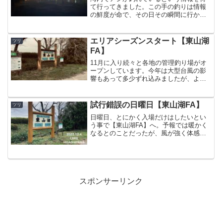
て行ってきました。この手の釣りは情報
の鮮度が命で、その日その瞬間に行かな
ければ恩恵にあずかれません。しかし即
座に行動できた時のリターンはものすご
く、そういう経験からも常に身軽でいる
エリアシーズンスタート【東山湖
ツリ
ことの大切さを痛感するわ...
FA】
11月に入り続々と各地の管理釣り場がオ
ープンしています。今年は大型台風の影
響もあって多少ずれ込みましたが、よう
やく軌道に乗ってきたかなという感じで
しょうか。スタートに選んだ場所は御殿
場市にある【東山湖フィッシングエリ
試行錯誤の日曜日【東山湖FA】
ツリ
ア】です。とにかく広くて...
日曜日、とにかく入場だけはしたいとい
う事で【東山湖FA】へ。予報では暖かく
なるとのことだったが、風が強く体感温
度はかなり低い。最初に入ったポイント
は通称「切れ目」、前日の放流魚が仕事
をしてくれるだろうという目論見。勝手
知ったる東山だけにヨユ...
スポンサーリンク