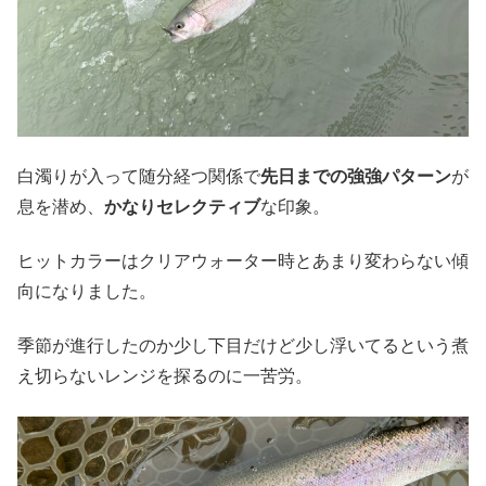
白濁りが入って随分経つ関係で
先日までの強強パターン
が
息を潜め、
かなりセレクティブ
な印象。
ヒットカラーはクリアウォーター時とあまり変わらない傾
向になりました。
季節が進行したのか少し下目だけど少し浮いてるという煮
え切らないレンジを探るのに一苦労。