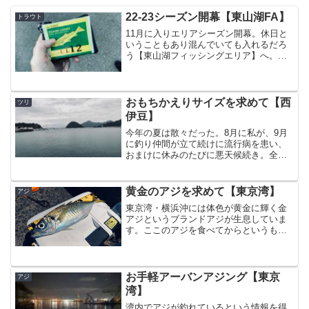
22-23シーズン開幕【東山湖FA】
トラウト
11月に入りエリアシーズン開幕。休日と
いうこともあり混んでいても入れるだろ
う【東山湖フィッシングエリア】へ。到
着したのは午前7時前後だったがすでにこ
の混雑ぶり。コロナ禍でエリアフィッシ
ング人気に火が点いたとは聞いていたが
まさかここまでとは。...
おもちかえりサイズを求めて【西
ツリ
伊豆】
今年の夏は散々だった。8月に私が、9月
に釣り仲間が立て続けに流行病を患い、
おまけに休みのたびに悪天候続き。全く
身動きが取れなかったのだ。例年で言え
ばこの時期の西伊豆方面はアオリイカエ
ギングや近年のマイブームであるロック
黄金のアジを求めて【東京湾】
アジ
フィッシュゲームが楽し...
東京湾・横浜沖には体色が黄金に輝く金
アジというブランドアジが生息していま
す。ここのアジを食べてからというもの
回転寿司のアジが食べられなったくらい
美味。今シーズンのアジングは悪天候に
見舞われることが多くずっと不完全燃焼
という感じで、11月とい...
お手軽アーバンアジング【東京
アジ
湾】
湾内でアジが釣れているという情報を得