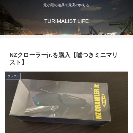
最小限の道具で最高の釣りを
TURIMALIST LIFE
NZクローラーjr.を購入【嘘つきミニマリ
スト】
タックル