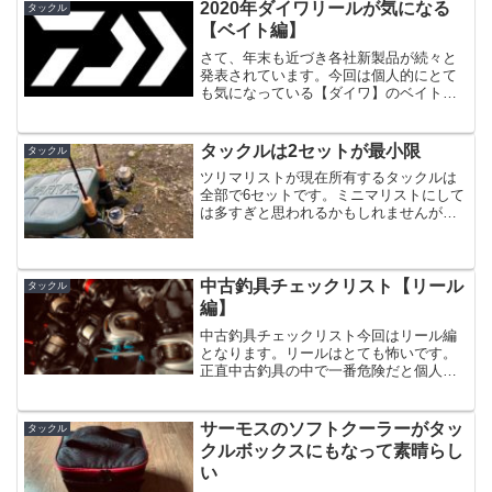
2020年ダイワリールが気になる
タックル
【ベイト編】
さて、年末も近づき各社新製品が続々と
発表されています。今回は個人的にとて
も気になっている【ダイワ】のベイトリ
ールについて個人的な雑感を書いてみよ
うと思います。現在ベイトリールはシマ
ノ社の【07メタニウムMg】を使用してい
タックルは2セットが最小限
タックル
て特にガタもなく満足...
ツリマリストが現在所有するタックルは
全部で6セットです。ミニマリストにして
は多すぎと思われるかもしれませんが、
これで国内のルアーフィッシングであれ
ばかなりの部分をカバーできるのでさほ
ど多いとは思っていません。といっても
理論値4セットくらいま...
中古釣具チェックリスト【リール
タックル
編】
中古釣具チェックリスト今回はリール編
となります。リールはとても怖いです。
正直中古釣具の中で一番危険だと個人的
には思います。なぜなら分解してまでの
査定はしないからです。まさにブラック
ボックスって感じ。それでもなぜか最も
サーモスのソフトクーラーがタッ
タックル
よく動く中古リール市場な...
クルボックスにもなって素晴らし
い