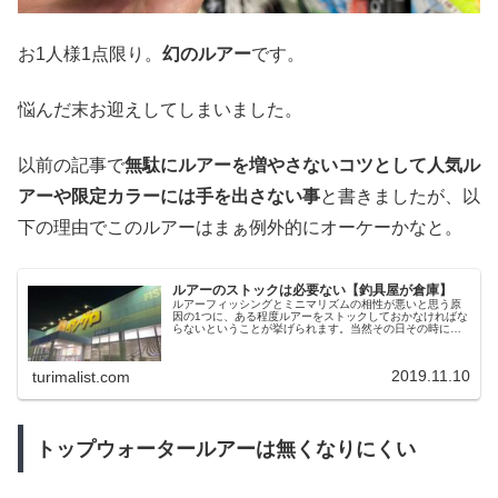
お1人様1点限り。
幻のルアー
です。
悩んだ末お迎えしてしまいました。
以前の記事で
無駄にルアーを増やさないコツとして人気ル
アーや限定カラーには手を出さない事
と書きましたが、以
下の理由でこのルアーはまぁ例外的にオーケーかなと。
ルアーのストックは必要ない【釣具屋が倉庫】
ルアーフィッシングとミニマリズムの相性が悪いと思う原
因の1つに、ある程度ルアーをストックしておかなければな
らないということが挙げられます。当然その日その時に効
く重さやカラーが異なるわけで、その瞬間にそれを持って
いないと釣果は期待できませんし...
2019.11.10
turimalist.com
トップウォータールアーは無くなりにくい