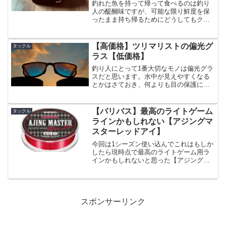
釣れた魚を持って帰って食べるのは釣り
人の醍醐味ですが、可能な限り鮮度を保
ったまま持ち帰るためにどうしてもクー
ラーボックスが必要だったりします。で
もクーラーボックスって正直かさばりま
すよね。。。ある程度覚悟を決めた釣り
【高価格】ツリマリストの偏光グ
タックル
なら問題ないですが、仕事...
ラス【低価格】
釣り人にとって1番大切なモノは偏光グラ
スだと思います。水中が見えやすくなる
とかはさておき、何よりも目の保護にな
るからです。つまりぶっちゃけメガネで
もオーケーなんですけどね。やはり釣り
をしていればルアーが飛んできたり泥水
【バリバス】最高のライトゲーム
タックル
を浴びたりする可能性も...
ラインかもしれない【アジングマ
スターレッドアイ】
今回は1シーズン使い込んでこれはもしか
したら現時点で最高のライトゲーム用ラ
インかもしれないと思った【アジングマ
スターレッドアイ】のインプレです。ま
ず最近はかなり浸透してきたエステルラ
インですが、ツリマリスト含めまだまだ
懐疑的になっているのも...
スポンサーリンク