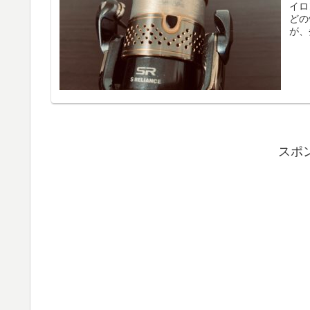
イロ
どの
が、
スポ